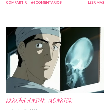
COMPARTIR
64 COMENTARIOS
LEER MÁS
de ellos fueron una verdadera pesadilla, un ejemplo: A Zac Efron
le gusta death note. Cuando le han preguntado si es posible
que actué en una adaptación de death note, dijo: "Me encanta
death note, y estamos trabajando en ello justo ahora. Ya saben,
no es algo que será pronto. No es como si con que dijera que la
voy a interpretar, así será. Fue una idea ¿Quien sabe? Tengo una
reunión sobre ello" Y otros datos un poco curiosos: Yo hace
años: Por cierto, Kira será interpretado por Jesse Spencer (Dr.
House), ¿¿será una mala broma????, Todos estos años
estuvieron llenos de contratiempos para el desarrollo de esta
película, así como cambios de director, ...
RESEÑA ANIME: MONSTER