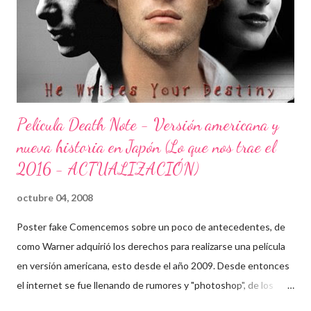
desarrollar algún tipo de continuación, se trato de algo con buen
nivel.
Película Death Note - Versión americana y
nueva historia en Japón (Lo que nos trae el
2016 - ACTUALIZACIÓN)
octubre 04, 2008
Poster fake Comencemos sobre un poco de antecedentes, de
como Warner adquirió los derechos para realizarse una película
en versión americana, esto desde el año 2009. Desde entonces
el internet se fue llenando de rumores y "photoshop", de los
cuales obviamente yo fui víctima. Cabe mencionar que algunos