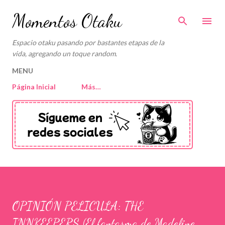
Ir al contenido principal
Momentos Otaku
Espacio otaku pasando por bastantes etapas de la
vida, agregando un toque random.
MENU
Página Inicial
Más…
OPINIÓN PELICULA: THE
INNKEEPERS (El fantasma de Madeline