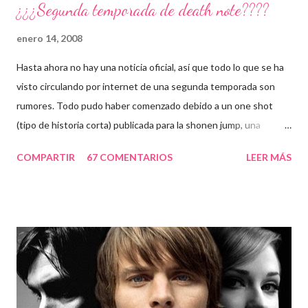
¿¿¿Segunda temporada de death note????
enero 14, 2008
Hasta ahora no hay una noticia oficial, así que todo lo que se ha
visto circulando por internet de una segunda temporada son
rumores. Todo pudo haber comenzado debido a un one shot
(tipo de historia corta) publicada para la shonen jump, una
historia que se sitúa después del final de death note. Ver
COMPARTIR
67 COMENTARIOS
LEER MÁS
información y/o Descargar one shot Otra de las confusiones
pudo haber existido al publicarse las ovas de death note, estos
especiales llamados "Death Note Rewrite: The Visualizing God
«Death Note Rewrite: The Visualizing God", (emitido el 31 de
agosto de 2007 en Japón) y el segundo llamado "Death Note
Rewrite 2: L's Successors", (emitido 22 de agosto de 2008 en
Japón), los cuales son unos resúmenes de la misma serie. Bueno,
lo único que espero es que si en algún momento se llega a