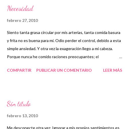
a
Necesidad
d
a
febrero 27, 2010
s
Siento tanta grasa circular por mis arterias, tanta comida basura
y frita no es buena para mí. Odio perder el control, debido a esta
simple ansiedad. Y otra vez la exageración llego a mi cabeza.
Porque nunca he comido raciones preocupantes; el
pensamiento anterior es mi manera de saltarme asuntos
COMPARTIR
PUBLICAR UN COMENTARIO
LEER MÁS
importantes. Tuve 2 opciones en mis manos, siempre las tuve y
sólo creí que era una. Elegí una de ellas, y todavía me pregunto
que hubiera pasado con la segunda. Pero el tiempo lo dirá. Ahora
me encuentro en la primera fase del enamoramiento. Necesito
Sin título
ver a esa persona. Quiero sentirla otra vez. Siempre pense que
ser correspondido terminaba con todo el drama. Pero estoy
febrero 13, 2010
pasando a un extraño delirio, que esta siendo atacado por mi
Me desconecte otra vez. Ignorar a mis propios sentimientos es