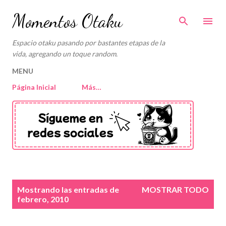
Ir al contenido principal
Momentos Otaku
Espacio otaku pasando por bastantes etapas de la
vida, agregando un toque random.
MENU
Página Inicial
Más…
E
Mostrando las entradas de
MOSTRAR TODO
n
febrero, 2010
t
r