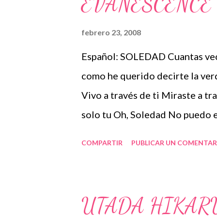
EVANESCENCE -
cansado de decir palabras que 
puedes vivir la vida entera sol
febrero 23, 2008
puedes escuchar ni gritando. (
Español: SOLEDAD Cuantas vece
no puedes rechazar al mundo e
como he querido decirte la ver
puedes escapar No quieres es
Vivo a través de ti Miraste a t
too important for anyone You pl
solo tu Oh, Soledad No puedo e
esto a mi misma Cuanto más me
COMPARTIR
PUBLICAR UN COMENTAR
será arreglado este agujero en
soledad Por siempre yo, por sie
Todos me dejan desamparada O
UTADA HIKARU -
puedo estar aqui otra noche Tu