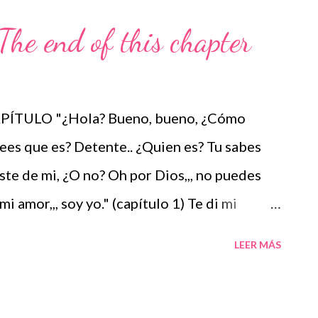
apasionados deambulando, ellos derretirán
The end of this chapter
i, para querer verte yo pongo mis
Vamos a buscar esos hermosos sueños que
ón Detente, tu no dices mentiras Mírame a
APÍTULO "¿Hola? Bueno, bueno, ¿Cómo
os depara Estoy lista Aun en el futuro oscuro
rees que es? Detente.. ¿Quien es? Tu sabes
puedas cambiar el destino, Aunque quiero
iste de mi, ¿O no? Oh por Dios,,, no puedes
 todo...
, mi amor,,, soy yo." (capítulo 1) Te di mi
di mi amor, cada diez centavos Me dijeron
LEER MÁS
? ¿O fue todo en vano? (capítulo 2) Busqué
de carbón la promesa que hicieron, ¿Debería
nca nos volvamos a encontrar No puedo