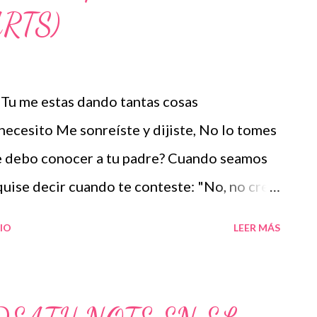
RTS)
 fui yo Como puedes ser tan ciego Para ver
un conmigo estas solo tu Oh, Soledad No
edad Por siempre yo, por siempre tu Oh,
u me estas dando tantas cosas
ad Inglés: SOLITUDE How many times have
necesito Me sonreíste y dijiste, No lo tomes
ue debo conocer a tu padre? Cuando seamos
uise decir cuando te conteste: "No, no creo
*Cuando te vayas lejos No me escucharás
IO
LEER MÁS
ayas" Simple e inocente es la forma en la que
fícil dejarlo ir Las cosas cotidianas que nos
onfundiendo Es cuando tu vienes y dices: