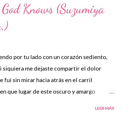
God Knows (Suzumiya
,)
ndo por tu lado con un corazón sediento,
i siquiera me dejaste compartir el dolor
fui sin mirar hacia atrás en el carril
 en que lugar de este oscuro y amargo
e tu estarás brillando y excederás los
LEER MÁS
 a tu espíritu de ser roto a causa de tu
amino Ahora, Dios nos bendecirá a los dos...