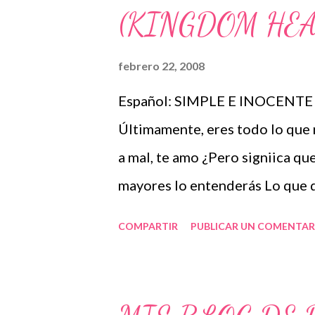
(KINGDOM HEA
no puedes ver Todo este tiempo
a través de mi Y Oh, Soledad A
febrero 22, 2008
puedo estar lejos de ti Oh, sol
Español: SIMPLE E INOCENTE T
soledad Solo yo, solo la verd
Últimamente, eres todo lo que 
you told me you love h...
a mal, te amo ¿Pero signiica q
mayores lo entenderás Lo que q
que la vida sea así de simple" 
COMPARTIR
PUBLICAR UN COMENTAR
decir "Oh, por favor bebe, no v
me haces sentir esta noche es di
mantienen ocupados me están c