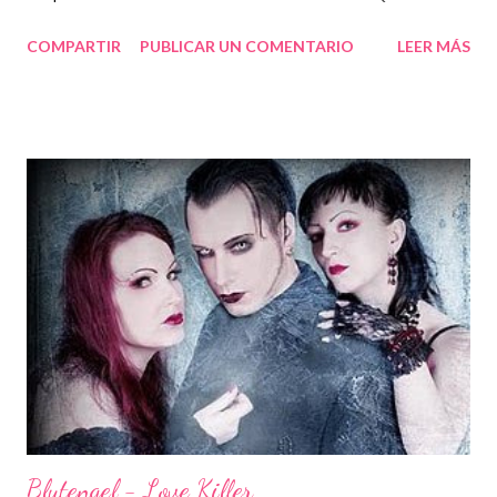
inocencia de regreso Quiero mi inocencia de regreso Quiero mi
COMPARTIR
PUBLICAR UN COMENTARIO
LEER MÁS
inocencia de regreso Quiero mi inocencia de regreso Y si no
puedes calmarme Quebraré tus huesos Tu crees que estoy
alardeando, solo ponme a prueba Nunca olvidaré Las palabras
que usaste para atraparme Hasta mi día de muerte Sufrirás por
esto, Lo juro, (Lo juro) Quiero mi inocencia de regreso Quiero mi
inocencia de regreso Quiero mi inocencia de regreso Y exijo
Que pongas mi corazón de vuelta en mi mano Y lo limpies Del
desastre que me has hecho Y preciso Que me liberes de este
deseo Y cuando te vayas, será mejor que sea la inocente que
solía ser Quiero mi inocencia de regreso Quiero mi inocencia de
regreso Quiero mi inocencia de regreso INGLES: I WANT...
Blutengel - Love Killer