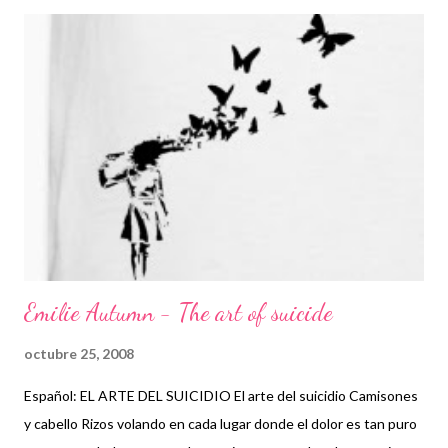
a
d
a
s
Emilie Autumn - The art of suicide
octubre 25, 2008
Español: EL ARTE DEL SUICIDIO El arte del suicidio Camisones
y cabello Rizos volando en cada lugar donde el dolor es tan puro