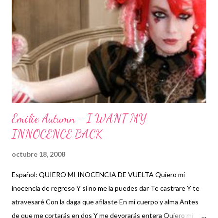
así la comeré, al menos todavía no muero.
Emilie Autumn - I WANT MY
INNOCENCE BACK
octubre 18, 2008
Español: QUIERO MI INOCENCIA DE VUELTA Quiero mi
inocencia de regreso Y si no me la puedes dar Te castrare Y te
atravesaré Con la daga que afilaste En mi cuerpo y alma Antes
de que me cortarás en dos Y me devorarás entera Quiero mi