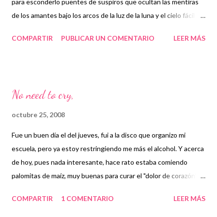
para esconderlo puentes de suspiros que ocultan las mentiras
de los amantes bajo los arcos de la luz de la luna y el cielo fácil y
rápido Para contemplar el porque ¿por qué?,,, Por qué vivir una
COMPARTIR
PUBLICAR UN COMENTARIO
LEER MÁS
vida que esta pintada con lástima, tristeza y discordia Por qué
soñar un sueño Que esta manchado de problemas Y menos de
lo que parece Por qué molestarse molestando Solo por un
poema u otra canción triste que cantar Por qué vivir una vida Por
No need to cry,
qué vivir una vida El arte del suicidio Bonito y limpio conduce a
una escena teatral "¡Que pena, me fui!" ella lloró Tobillos
octubre 25, 2008
exhibidos Yace melodramaticamente bajo los arcos de la luz de la
Fue un buen día el del jueves, fui a la disco que organizo mi
luna y el cielo fácil y rápido para contemplar el porque por qué,,,
escuela, pero ya estoy restringiendo me más el alcohol. Y acerca
Por qué vivir una vida que esta pintada con lástima, tristeza y
de hoy, pues nada interesante, hace rato estaba comiendo
discordia Por qué soñar un sueño Que esta manchado de prob...
palomitas de maíz, muy buenas para curar el "dolor de corazón",
pero por error después de 2 grandes platos, empezó una
COMPARTIR
1 COMENTARIO
LEER MÁS
molestia en el estómago más literal. Definitivamente debo
comprar una agenda, no se que es lo que tengo que hacer,