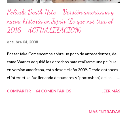
Película Death Note - Versión americana y
nueva historia en Japón (Lo que nos trae el
2016 - ACTUALIZACIÓN)
octubre 04, 2008
Poster fake Comencemos sobre un poco de antecedentes, de
como Warner adquirió los derechos para realizarse una película
en versión americana, esto desde el año 2009. Desde entonces
el internet se fue llenando de rumores y "photoshop", de los
cuales obviamente yo fui víctima. Cabe mencionar que algunos
COMPARTIR
64 COMENTARIOS
LEER MÁS
de ellos fueron una verdadera pesadilla, un ejemplo: A Zac Efron
le gusta death note. Cuando le han preguntado si es posible
que actué en una adaptación de death note, dijo: "Me encanta
MÁS ENTRADAS
death note, y estamos trabajando en ello justo ahora. Ya saben,
no es algo que será pronto. No es como si con que dijera que la