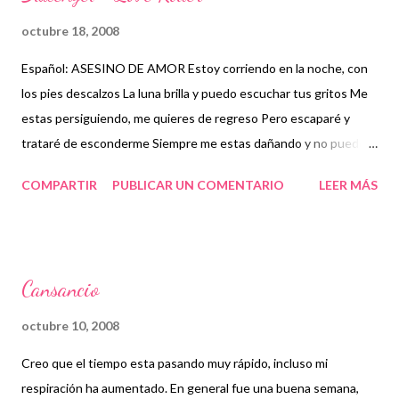
octubre 18, 2008
Español: ASESINO DE AMOR Estoy corriendo en la noche, con
los pies descalzos La luna brilla y puedo escuchar tus gritos Me
estas persiguiendo, me quieres de regreso Pero escaparé y
trataré de esconderme Siempre me estas dañando y no puedo
soportarlo La ignorancia esta en tus ojos No se como, no lo
COMPARTIR
PUBLICAR UN COMENTARIO
LEER MÁS
puedo explicar El dolor aumenta día a día ¿Por qué siempre
haces lo que quieres? Nunca me preguntas, no conoces mis
miedos ¿Puedes entender lo que estoy diciendote? Solo
manten tu distancia y no me toques Solo vete fuera de mis
Cansancio
sueños.... Por favor mi angel, ven a mi Te llevaré en el camino a
un reino sin miedo (No pongas tu hechizo en mi) No tengas
octubre 10, 2008
miedo, no dudes Soy todo lo que siempre necesitaste Y estoy
Creo que el tiempo esta pasando muy rápido, incluso mi
siempre contigo (Por favor dejame en paz) Inglés: LOVE KILLER
respiración ha aumentado. En general fue una buena semana,
I'm running through the night with naked feet The Moon shines