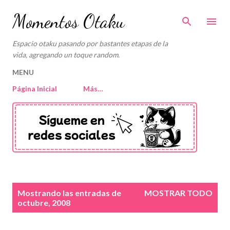
Ir al contenido principal
Momentos Otaku
Espacio otaku pasando por bastantes etapas de la
vida, agregando un toque random.
MENU
Página Inicial
Más…
E
Mostrando las entradas de
MOSTRAR TODO
n
octubre, 2008
t
r