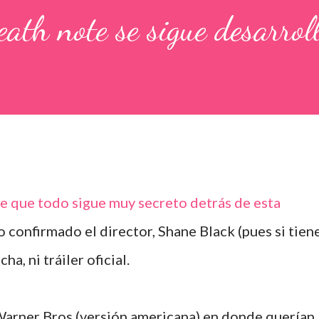
eath note se sigue desarrol
ce que todo sigue muy secreto detrás de esta
lo confirmado el director, Shane Black (pues si tien
a, ni tráiler oficial.
Warner Bros (versión americana) en donde querían