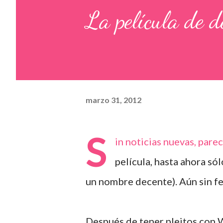
La película de d
marzo 31, 2012
S
in noticias nuevas, pare
película, hasta ahora só
un nombre decente). Aún sin fech
Después de tener pleitos con 