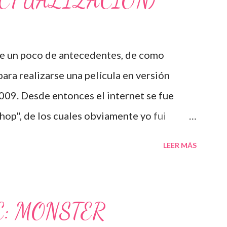
- ACTUALIZACIÓN)
 algún tipo de continuación, se trato de
 un poco de antecedentes, de como
ara realizarse una película en versión
009. Desde entonces el internet se fue
op", de los cuales obviamente yo fui
lgunos de ellos fueron una verdadera
LEER MÁS
ron le gusta death note. Cuando le han
ctué en una adaptación de death note, dijo:
mos trabajando en ello justo ahora. Ya
E: MONSTER
to. No es como si con que dijera que la voy