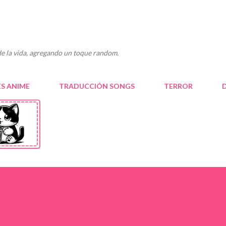
Ir al contenido principal
e la vida, agregando un toque random.
S ANIME
TRADUCCIÓN SONGS
TERROR