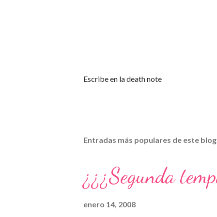
P
Escribe en la death note
u
b
l
i
c
Entradas más populares de este blog
a
r
u
¿¿¿Segunda temp
n
c
o
enero 14, 2008
m