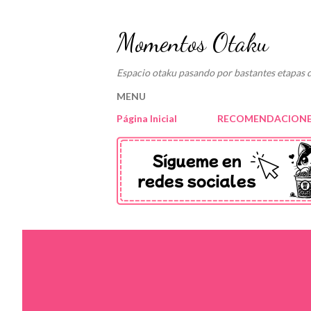
Momentos Otaku
Espacio otaku pasando por bastantes etapas d
MENU
Página Inicial
RECOMENDACIONE