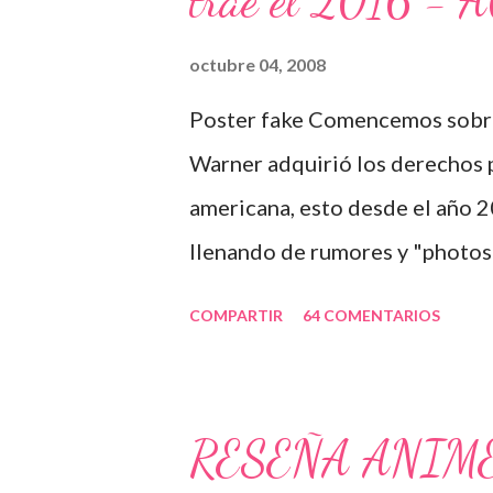
trae el 2016 
momento se llega a desarrollar
algo con buen nivel.
octubre 04, 2008
Poster fake Comencemos sobre
Warner adquirió los derechos p
americana, esto desde el año 2
llenando de rumores y "photosh
víctima. Cabe mencionar que a
COMPARTIR
64 COMENTARIOS
pesadilla, un ejemplo: A Zac Ef
preguntado si es posible que a
"Me encanta death note, y esta
RESEÑA ANIM
saben, no es algo que será pron