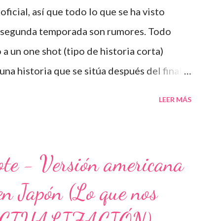
ficial, así que todo lo que se ha visto
a segunda temporada son rumores. Todo
un one shot (tipo de historia corta)
una historia que se sitúa después del final
 y/o Descargar one shot Otra de las
LEER MÁS
o al publicarse las ovas de death note,
ath Note Rewrite: The Visualizing God
lizing God", (emitido el 31 de agosto de
ote - Versión americana
lamado "Death Note Rewrite 2: L's
en Japón (Lo que nos
osto de 2008 en Japón), los cuales son unos
ueno, lo único que espero es que si en algún