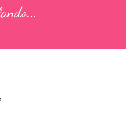
lando...
e