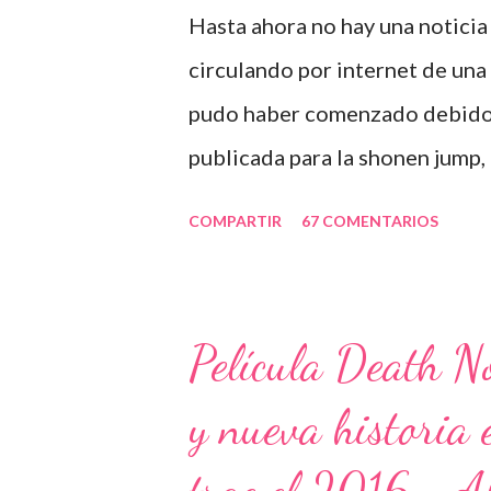
e
Hasta ahora no hay una noticia o
n
t
circulando por internet de un
a
r
pudo haber comenzado debido a 
i
o
publicada para la shonen jump, 
de death note. Ver información
COMPARTIR
67 COMENTARIOS
confusiones pudo haber existid
estos especiales llamados "De
«Death Note Rewrite: The Visua
Película Death N
2007 en Japón) y el segundo l
y nueva historia 
Successors", (emitido 22 de ag
resúmenes de la misma serie. B