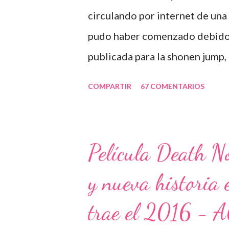
circulando por internet de un
pudo haber comenzado debido a 
publicada para la shonen jump, 
de death note. Ver información
COMPARTIR
67 COMENTARIOS
confusiones pudo haber existid
estos especiales llamados "De
«Death Note Rewrite: The Visua
Película Death N
2007 en Japón) y el segundo l
y nueva historia 
Successors", (emitido 22 de ag
resúmenes de la misma serie. B
trae el 2016 
momento se llega a desarrollar