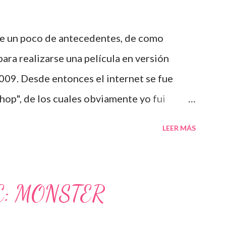
 un poco de antecedentes, de como
ara realizarse una película en versión
009. Desde entonces el internet se fue
op", de los cuales obviamente yo fui
lgunos de ellos fueron una verdadera
LEER MÁS
ron le gusta death note. Cuando le han
ctué en una adaptación de death note, dijo:
mos trabajando en ello justo ahora. Ya
E: MONSTER
to. No es como si con que dijera que la voy
a idea ¿Quien sabe? Tengo una reunión sobre