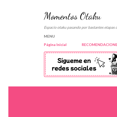
Momentos Otaku
Espacio otaku pasando por bastantes etapas d
MENU
Página Inicial
RECOMENDACIONE