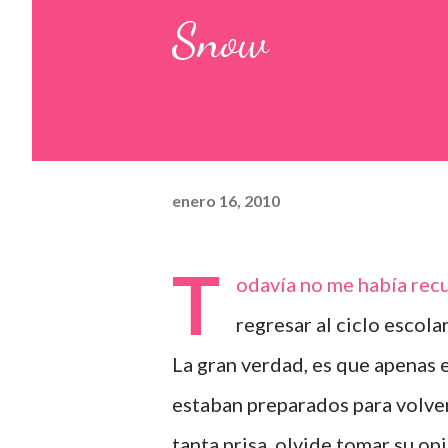
Snow
enero 16, 2010
T
odavía no me había rec
regresar al ciclo escola
La gran verdad, es que apenas 
estaban preparados para volver
tanta prisa, olvide tomar su op