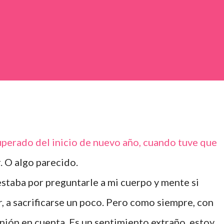
uperado del inicio de nuevo año, cuando tuve que
r. O algo parecido.
estaba por preguntarle a mi cuerpo y mente si
, a sacrificarse un poco. Pero como siempre, con
inión en cuenta. Es un sentimiento extraño, estoy