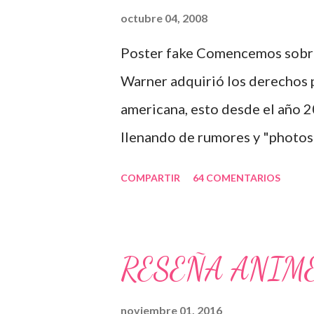
algo con buen nivel.
octubre 04, 2008
Poster fake Comencemos sobre
Warner adquirió los derechos p
americana, esto desde el año 2
llenando de rumores y "photosh
víctima. Cabe mencionar que a
COMPARTIR
64 COMENTARIOS
pesadilla, un ejemplo: A Zac Ef
preguntado si es posible que a
"Me encanta death note, y esta
RESEÑA ANIM
saben, no es algo que será pron
a interpretar, así será. Fue un
noviembre 01, 2016