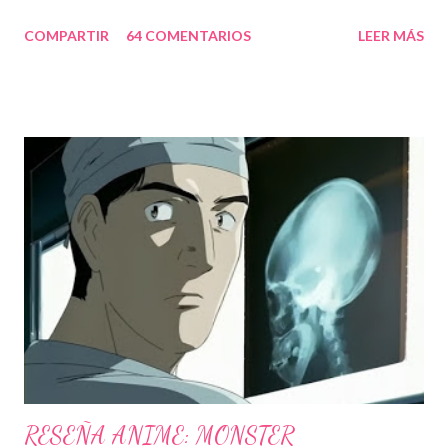
cuales obviamente yo fui víctima. Cabe mencionar que algunos
COMPARTIR
64 COMENTARIOS
LEER MÁS
de ellos fueron una verdadera pesadilla, un ejemplo: A Zac Efron
le gusta death note. Cuando le han preguntado si es posible
que actué en una adaptación de death note, dijo: "Me encanta
death note, y estamos trabajando en ello justo ahora. Ya saben,
no es algo que será pronto. No es como si con que dijera que la
voy a interpretar, así será. Fue una idea ¿Quien sabe? Tengo una
reunión sobre ello" Y otros datos un poco curiosos: Yo hace
años: Por cierto, Kira será interpretado por Jesse Spencer (Dr.
House), ¿¿será una mala broma????, Todos estos años
estuvieron llenos de contratiempos para el desarrollo de esta
película, así como cambios de director, ...
RESEÑA ANIME: MONSTER