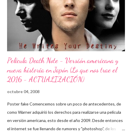
lo único que espero es que si en algún momento se llega a
desarrollar algún tipo de continuación, se trato de algo con buen
nivel.
Película Death Note - Versión americana y
nueva historia en Japón (Lo que nos trae el
2016 - ACTUALIZACIÓN)
octubre 04, 2008
Poster fake Comencemos sobre un poco de antecedentes, de
como Warner adquirió los derechos para realizarse una película
en versión americana, esto desde el año 2009. Desde entonces
el internet se fue llenando de rumores y "photoshop", de los