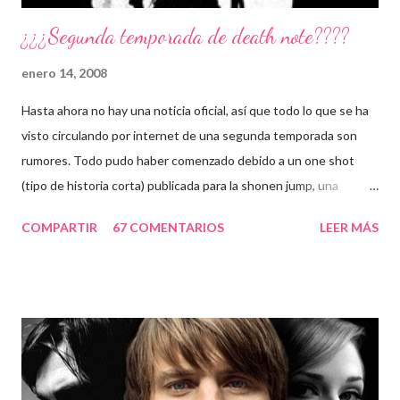
¿¿¿Segunda temporada de death note????
enero 14, 2008
Hasta ahora no hay una noticia oficial, así que todo lo que se ha
visto circulando por internet de una segunda temporada son
rumores. Todo pudo haber comenzado debido a un one shot
(tipo de historia corta) publicada para la shonen jump, una
historia que se sitúa después del final de death note. Ver
COMPARTIR
67 COMENTARIOS
LEER MÁS
información y/o Descargar one shot Otra de las confusiones
pudo haber existido al publicarse las ovas de death note, estos
especiales llamados "Death Note Rewrite: The Visualizing God
«Death Note Rewrite: The Visualizing God", (emitido el 31 de
agosto de 2007 en Japón) y el segundo llamado "Death Note
Rewrite 2: L's Successors", (emitido 22 de agosto de 2008 en
Japón), los cuales son unos resúmenes de la misma serie. Bueno,