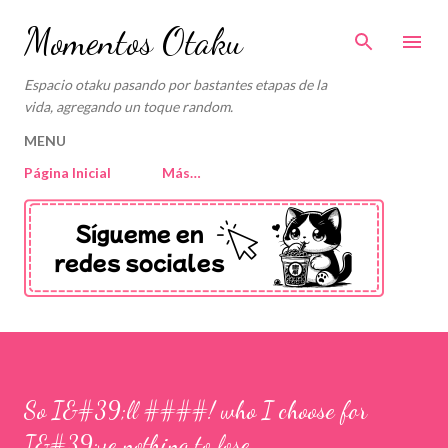
Ir al contenido principal
Momentos Otaku
Espacio otaku pasando por bastantes etapas de la
vida, agregando un toque random.
MENU
Página Inicial
Más…
So I&#39;ll ####! who I choose for
I&#39;ve nothing to lose