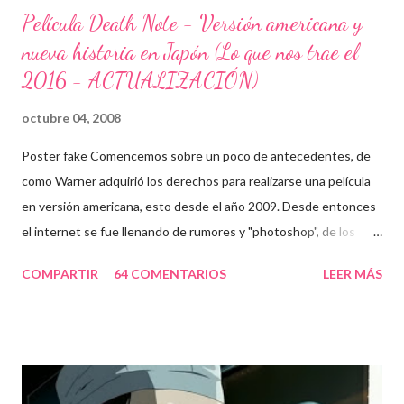
Película Death Note - Versión americana y
nueva historia en Japón (Lo que nos trae el
2016 - ACTUALIZACIÓN)
octubre 04, 2008
Poster fake Comencemos sobre un poco de antecedentes, de
como Warner adquirió los derechos para realizarse una película
en versión americana, esto desde el año 2009. Desde entonces
el internet se fue llenando de rumores y "photoshop", de los
cuales obviamente yo fui víctima. Cabe mencionar que algunos
COMPARTIR
64 COMENTARIOS
LEER MÁS
de ellos fueron una verdadera pesadilla, un ejemplo: A Zac Efron
le gusta death note. Cuando le han preguntado si es posible
que actué en una adaptación de death note, dijo: "Me encanta
death note, y estamos trabajando en ello justo ahora. Ya saben,
no es algo que será pronto. No es como si con que dijera que la