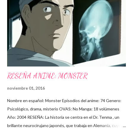
voy a interpretar, así será. Fue una idea ¿Quien sabe? Tengo una
reunión sobre ello" Y otros datos un poco curiosos: Yo hace
años: Por cierto, Kira será interpretado por Jesse Spencer (Dr.
House), ¿¿será una mala broma????, Todos estos años
estuvieron llenos de contratiempos para el desarrollo de esta
película, así como cambios de director, ...
RESEÑA ANIME: MONSTER
noviembre 01, 2016
Nombre en español: Monster Episodios del anime: 74 Genero:
Psicológico, drama, misterio OVAS: No Manga: 18 volúmenes
Año: 2004 RESEÑA: La historia se centra en el Dr. Tenma , un
brillante neurocirujano japonés, que trabaja en Alemania, cuya