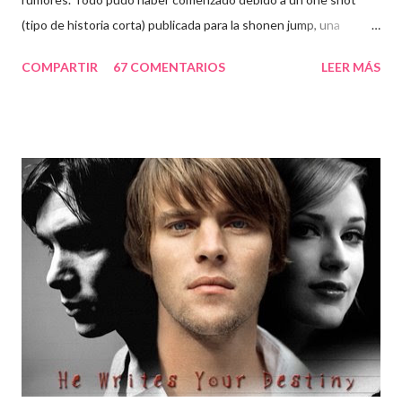
(tipo de historia corta) publicada para la shonen jump, una
historia que se sitúa después del final de death note. Ver
COMPARTIR
67 COMENTARIOS
LEER MÁS
información y/o Descargar one shot Otra de las confusiones
pudo haber existido al publicarse las ovas de death note, estos
especiales llamados "Death Note Rewrite: The Visualizing God
«Death Note Rewrite: The Visualizing God", (emitido el 31 de
agosto de 2007 en Japón) y el segundo llamado "Death Note
Rewrite 2: L's Successors", (emitido 22 de agosto de 2008 en
Japón), los cuales son unos resúmenes de la misma serie. Bueno,
lo único que espero es que si en algún momento se llega a
desarrollar algún tipo de continuación, se trato de algo con buen
nivel.