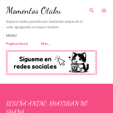
Ir al contenido principal
Momentos Otaku
Espacio otaku pasando por bastantes etapas de la
vida, agregando un toque random.
MENU
Página Inicial
Más…
RESEÑA ANIME: SHAKUGAN NO
SHANA