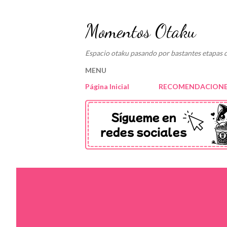
Momentos Otaku
Espacio otaku pasando por bastantes etapas d
MENU
Página Inicial
RECOMENDACIONE