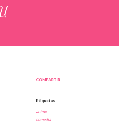
KU
COMPARTIR
Etiquetas
anime
comedia