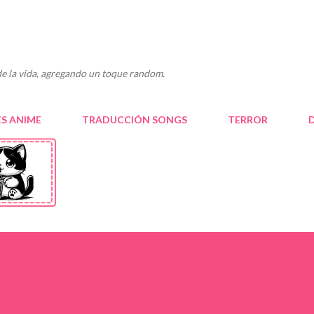
Ir al contenido principal
e la vida, agregando un toque random.
S ANIME
TRADUCCIÓN SONGS
TERROR