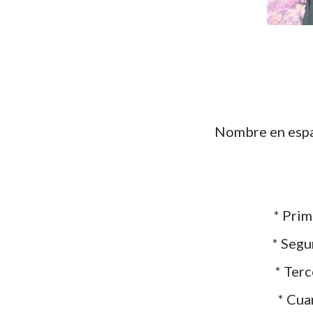
Nombre en es
* Prime
* Segun
* Terce
* Cuar