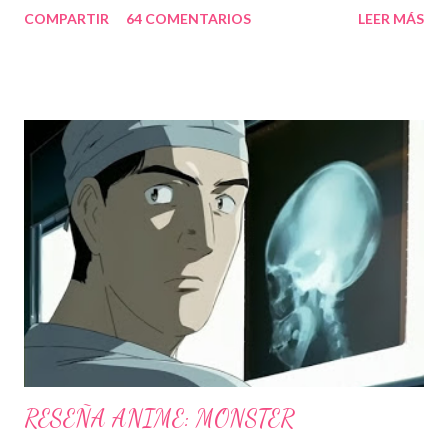
COMPARTIR
64 COMENTARIOS
LEER MÁS
de ellos fueron una verdadera pesadilla, un ejemplo: A Zac Efron
le gusta death note. Cuando le han preguntado si es posible
que actué en una adaptación de death note, dijo: "Me encanta
death note, y estamos trabajando en ello justo ahora. Ya saben,
no es algo que será pronto. No es como si con que dijera que la
voy a interpretar, así será. Fue una idea ¿Quien sabe? Tengo una
reunión sobre ello" Y otros datos un poco curiosos: Yo hace
años: Por cierto, Kira será interpretado por Jesse Spencer (Dr.
House), ¿¿será una mala broma????, Todos estos años
estuvieron llenos de contratiempos para el desarrollo de esta
película, así como cambios de director, ...
RESEÑA ANIME: MONSTER