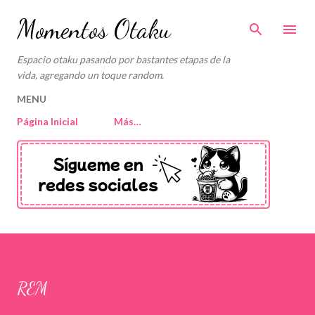
Ir al contenido principal
Momentos Otaku
Espacio otaku pasando por bastantes etapas de la
vida, agregando un toque random.
MENU
Página Inicial
Más…
REM