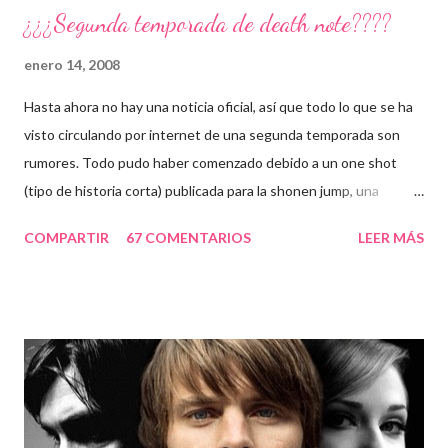
o
¿¿¿Segunda temporada de death note????
enero 14, 2008
Hasta ahora no hay una noticia oficial, así que todo lo que se ha
visto circulando por internet de una segunda temporada son
rumores. Todo pudo haber comenzado debido a un one shot
(tipo de historia corta) publicada para la shonen jump, una
historia que se sitúa después del final de death note. Ver
COMPARTIR
67 COMENTARIOS
LEER MÁS
información y/o Descargar one shot Otra de las confusiones
pudo haber existido al publicarse las ovas de death note, estos
especiales llamados "Death Note Rewrite: The Visualizing God
«Death Note Rewrite: The Visualizing God", (emitido el 31 de
agosto de 2007 en Japón) y el segundo llamado "Death Note
Rewrite 2: L's Successors", (emitido 22 de agosto de 2008 en
Japón), los cuales son unos resúmenes de la misma serie. Bueno,
lo único que espero es que si en algún momento se llega a