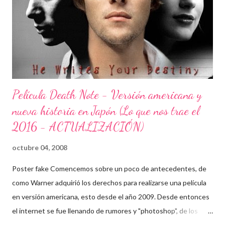
desarrollar algún tipo de continuación, se trato de algo con buen
nivel.
Película Death Note - Versión americana y
nueva historia en Japón (Lo que nos trae el
2016 - ACTUALIZACIÓN)
octubre 04, 2008
Poster fake Comencemos sobre un poco de antecedentes, de
como Warner adquirió los derechos para realizarse una película
en versión americana, esto desde el año 2009. Desde entonces
el internet se fue llenando de rumores y "photoshop", de los
cuales obviamente yo fui víctima. Cabe mencionar que algunos