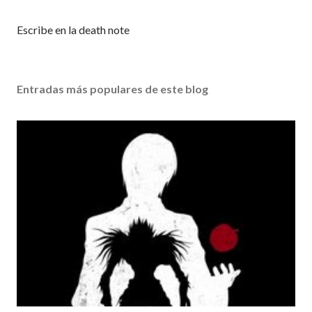
P
Escribe en la death note
u
b
l
Entradas más populares de este blog
i
c
a
r
u
n
c
o
m
e
n
t
a
r
i