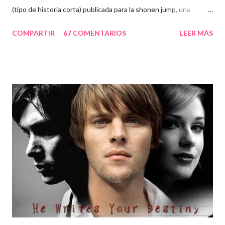
(tipo de historia corta) publicada para la shonen jump, una
historia que se sitúa después del final de death note. Ver
COMPARTIR
67 COMENTARIOS
LEER MÁS
información y/o Descargar one shot Otra de las confusiones
pudo haber existido al publicarse las ovas de death note, estos
especiales llamados "Death Note Rewrite: The Visualizing God
«Death Note Rewrite: The Visualizing God", (emitido el 31 de
agosto de 2007 en Japón) y el segundo llamado "Death Note
Rewrite 2: L's Successors", (emitido 22 de agosto de 2008 en
Japón), los cuales son unos resúmenes de la misma serie. Bueno,
lo único que espero es que si en algún momento se llega a
desarrollar algún tipo de continuación, se trato de algo con buen
nivel.