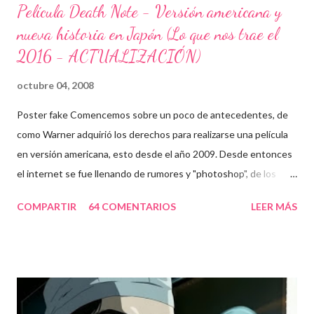
Película Death Note - Versión americana y
nueva historia en Japón (Lo que nos trae el
2016 - ACTUALIZACIÓN)
octubre 04, 2008
Poster fake Comencemos sobre un poco de antecedentes, de
como Warner adquirió los derechos para realizarse una película
en versión americana, esto desde el año 2009. Desde entonces
el internet se fue llenando de rumores y "photoshop", de los
cuales obviamente yo fui víctima. Cabe mencionar que algunos
COMPARTIR
64 COMENTARIOS
LEER MÁS
de ellos fueron una verdadera pesadilla, un ejemplo: A Zac Efron
le gusta death note. Cuando le han preguntado si es posible
que actué en una adaptación de death note, dijo: "Me encanta
death note, y estamos trabajando en ello justo ahora. Ya saben,
no es algo que será pronto. No es como si con que dijera que la
voy a interpretar, así será. Fue una idea ¿Quien sabe? Tengo una