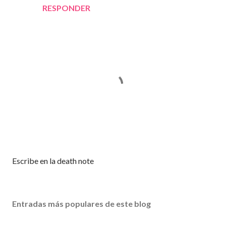
RESPONDER
P
Escribe en la death note
u
b
l
Entradas más populares de este blog
i
c