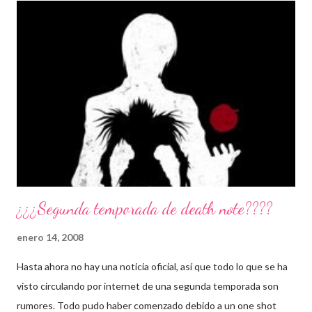
a
r
u
n
c
o
m
e
n
t
a
r
i
o
¿¿¿Segunda temporada de death note????
enero 14, 2008
Hasta ahora no hay una noticia oficial, así que todo lo que se ha
visto circulando por internet de una segunda temporada son
rumores. Todo pudo haber comenzado debido a un one shot