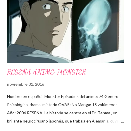
reunión sobre ello" Y otros datos un poco curiosos: Yo hace
años: Por cierto, Kira será interpretado por Jesse Spencer (Dr.
House), ¿¿será una mala broma????, Todos estos años
estuvieron llenos de contratiempos para el desarrollo de esta
película, así como cambios de director, ...
RESEÑA ANIME: MONSTER
noviembre 01, 2016
Nombre en español: Monster Episodios del anime: 74 Genero:
Psicológico, drama, misterio OVAS: No Manga: 18 volúmenes
Año: 2004 RESEÑA: La historia se centra en el Dr. Tenma , un
brillante neurocirujano japonés, que trabaja en Alemania, cuya
carrera va en ascenso, y su vida personal va muy bien, incluso se