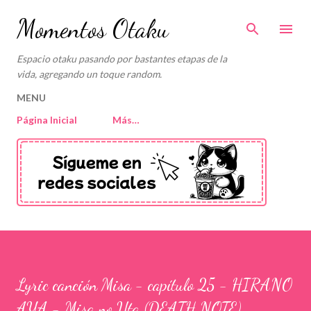
Ir al contenido principal
Momentos Otaku
Espacio otaku pasando por bastantes etapas de la
vida, agregando un toque random.
MENU
Página Inicial
Más…
Lyric canción Misa - capítulo 25 - HIRANO
AYA - Misa no Uta (DEATH NOTE)