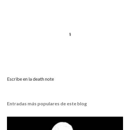
P
Escribe en la death note
u
b
l
Entradas más populares de este blog
i
c
a
r
u