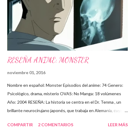
años: Por cierto, Kira será interpretado por Jesse Spencer (Dr.
House), ¿¿será una mala broma????, Todos estos años
estuvieron llenos de contratiempos para el desarrollo de esta
película, así como cambios de director, ...
RESEÑA ANIME: MONSTER
noviembre 01, 2016
Nombre en español: Monster Episodios del anime: 74 Genero:
Psicológico, drama, misterio OVAS: No Manga: 18 volúmenes
Año: 2004 RESEÑA: La historia se centra en el Dr. Tenma , un
brillante neurocirujano japonés, que trabaja en Alemania, cuya
carrera va en ascenso, y su vida personal va muy bien, incluso se
COMPARTIR
2 COMENTARIOS
LEER MÁS
encuentra comprometido con Eva , la hija del director del