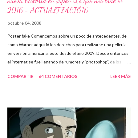
nueva historia en Japón (Lo que nos trae el
2016 - ACTUALIZACIÓN)
octubre 04, 2008
Poster fake Comencemos sobre un poco de antecedentes, de
como Warner adquirió los derechos para realizarse una película
en versión americana, esto desde el año 2009. Desde entonces
el internet se fue llenando de rumores y "photoshop", de los
cuales obviamente yo fui víctima. Cabe mencionar que algunos
COMPARTIR
64 COMENTARIOS
LEER MÁS
de ellos fueron una verdadera pesadilla, un ejemplo: A Zac Efron
le gusta death note. Cuando le han preguntado si es posible
que actué en una adaptación de death note, dijo: "Me encanta
death note, y estamos trabajando en ello justo ahora. Ya saben,
no es algo que será pronto. No es como si con que dijera que la
voy a interpretar, así será. Fue una idea ¿Quien sabe? Tengo una
reunión sobre ello" Y otros datos un poco curiosos: Yo hace