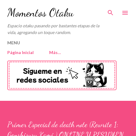
Ir al contenido principal
Momentos Otaku
Espacio otaku pasando por bastantes etapas de la
vida, agregando un toque random.
MENU
Página Inicial
Más…
Primer Especial de death note (Rewrite 1:
Genshisuru Kami ) ONLINE Y RESUMEN