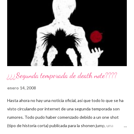
n
c
o
m
e
n
t
a
r
i
o
¿¿¿Segunda temporada de death note????
enero 14, 2008
Hasta ahora no hay una noticia oficial, así que todo lo que se ha
visto circulando por internet de una segunda temporada son
rumores. Todo pudo haber comenzado debido a un one shot
(tipo de historia corta) publicada para la shonen jump, una
historia que se sitúa después del final de death note. Ver