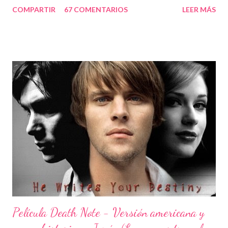
COMPARTIR
67 COMENTARIOS
LEER MÁS
información y/o Descargar one shot Otra de las confusiones
pudo haber existido al publicarse las ovas de death note, estos
especiales llamados "Death Note Rewrite: The Visualizing God
«Death Note Rewrite: The Visualizing God", (emitido el 31 de
agosto de 2007 en Japón) y el segundo llamado "Death Note
Rewrite 2: L's Successors", (emitido 22 de agosto de 2008 en
Japón), los cuales son unos resúmenes de la misma serie. Bueno,
lo único que espero es que si en algún momento se llega a
desarrollar algún tipo de continuación, se trato de algo con buen
nivel.
Película Death Note - Versión americana y